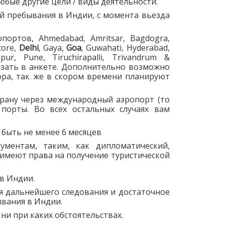
любые другие цели / виды деятельности.
й пребывания в Индии, с момента вьезда
портов, Ahmedabad, Amritsar, Bagdogra,
tore,
Delhi
, Gaya,
Goa
, Guwahati, Hyderabad,
pur, Pune, Tiruchirapalli, Trivandrum &
азать в анкете. Дополнительно возможно
ора, так же в скором времени планируют
трану через международный аэропорт (то
порты. Во всех остальных случаях вам
 быть не менее 6 месяцев
ентам, таким, как дипломатический,
имеют права на получение туристической
в Индии.
я дальнейшего следования и достаточное
ывания в Индии.
 ни при каких обстоятельствах.