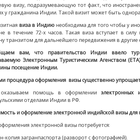
евую визу, подразумевающую тот факт, что иностране
ях у гражданина Индии. Такой визит может быть одно
нзитная
виза в Индию
необходима для того чтобы у ин
не в течение 72-х часов. Такая виза вступает в силу
ну транзитом для дальнейшего передвижения в другие 
бщаем вам, что правительство Индии ввело тур
ваемую Электронным Туристическим Агенством (ETA),
ины посещение Индии.
ми процедура оформления визы существенно упрощаетс
оказываем помощь в оформлении
электронных 
ульскими отделами Индии в РФ.
мость и оформление электронной индийской визы для 
оформления электронной визы потребуется:
ан-копия загранпаспорта (разворот с фотографией).