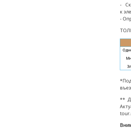
- С
к эл
- Оп
ТОЛ
Одно
Мн
Э
*Под
въез
** Д
Акту
tour
Вним