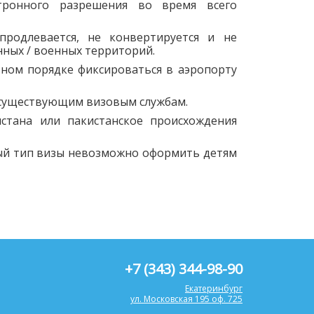
тронного разрешения во время всего
продлевается, не конвертируется и не
нных / военных территорий.
ьном порядке фиксироваться в аэропорту
е существующим визовым службам.
стана или пакистанское происхождения
ный тип визы невозможно оформить детям
+7 (343) 344-98-90
Екатеринбург
ул. Московская 195 оф. 725