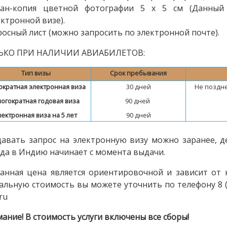
кан-копия цветной фотографии 5 х 5 см (Данный
ектронной визе).
росный лист (можно запросить по электронной почте).
ЬКО ПРИ НАЛИЧИИ АВИАБИЛЕТОВ:
Тип визы
Срок пребывания
кратная электронная виза
30 дней
Не поздне
огократная годовая виза
90 дней
лектронная виза на 5 лет
90 дней
авать запрос на электронную визу можно заранее, д
да в Индию начинает с момента выдачи.
анная цена является ориентировочной и зависит от 
альную стоимость вы можете уточнить по телефону 8 (34
.ru
ание! В стоимость услуги включены все сборы!