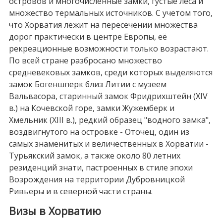
островов и многочисленные замки, густые леса и
множество термальных источников. С учетом того,
что Хорватия лежит на пересечении множества
дорог практически в центре Европы, её
рекреационные возможности только возрастают.
По всей стране разбросано множество
средневековых замков, среди которых выделяются
замок Богеншперк близ Литии с музеем
Вальвасора, старинный замок Фридрихштейн (XIV
в.) на Кочевской горе, замки Жужемберк и
Хмельник (XIII в.), редкий образец "водного замка",
воздвигнутого на островке - Оточец, один из
самых знаменитых и величественных в Хорватии -
Турьякский замок, а также около 80 летних
резиденций знати, пастроенных в стиле эпохи
Возрождения на территории Дубровницкой
Ривьеры и в северной части страны.
Визы в Хорватию