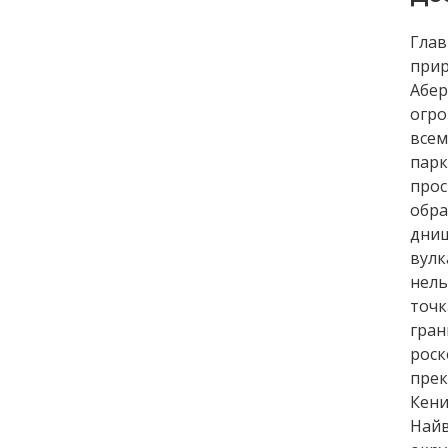
Глав
при
Абе
огро
всем
парк
прос
обра
дни
вулк
нель
точ
гран
роск
прек
Кени
Найв