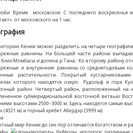
оби. Время московское. С последнего воскресенья м
тает» от московского на 1 час.
ография
иторию Кении можно разделить на четыре географиче
режные равнины. На большей части района выпадае
 близ Момбасы и долина р.Тана. Ко второму району от
режные и внутренние равнины со среднегодовым ко
енные растительности. Покрытый кустарниковыми
елах которого находятся озеро Рудольф и гора Кула
очный район. Четвертый район, расположенный на юг
лененное субмеридиональной восточной ветвью Вост
ними высотами 2500–3000 м. Здесь находятся самые высо
н (4321 м) и горный хребет Абердэр (3999 м).
на
тный мир Кении до сих пор отличается богатством и ра
афы,
леопарды, буйволы, носороги, различные 