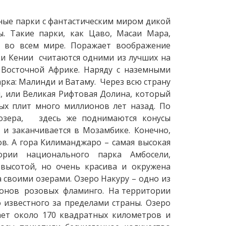
ные парки с фантастическим миром дикой
. Такие парки, как Цаво, Масаи Мара,
ы во всем мире. Поражает воображение
и Кении считаются одними из лучших на
 Восточной Африке. Наряду с наземными
рка: Малинди и Ватаму. Через всю страну
, или Великая Рифтовая Долина, который
ых плит много миллионов лет назад. По
 озера, здесь же поднимаются конусы
 и заканчивается в Мозамбике. Конечно,
ов. А гора Килиманджаро – самая высокая
ории национального парка Амбосели,
 высотой, но очень красива и окружена
своими озерами. Озеро Накуру – одно из
ионов розовых фламинго. На территории
 известного за пределами страны. Озеро
ает около 170 квадратных километров и