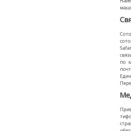
Наи
маши
Св
Сото
сото
Safa
связ
по м
поч
Еди
Пере
Ме
Прив
тифо
стр
обяз