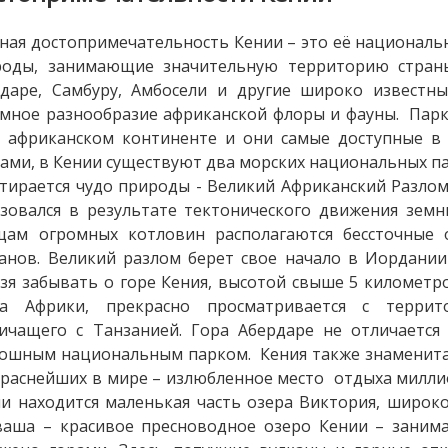
ная достопримечательность Кении – это её националь
роды, занимающие значительную территорию страны
рдаре, Самбуру, Амбосели и другие широко известн
мное разнообразие африканской флоры и фауны. Парк
 африканском континенте и они самые доступные в
ами, в Кении существуют два морских национальных па
тирается чудо природы - Великий Африканский Разлом
зовался в результате тектонического движения земн
щам огромных котловин располагаются бессточные
анов. Великий разлом берет свое начало в Иордании
зя забывать о горе Кения, высотой свыше 5 километр
ка Африки, прекрасно просматривается с террит
ичащего с Танзанией. Гора Абердаре не отличается
ошным национальным парком. Кения также знаменита 
раснейших в мире – излюбленное место отдыха милл
и находится маленькая часть озера Виктория, широко
аша – красивое пресноводное озеро Кении – заним