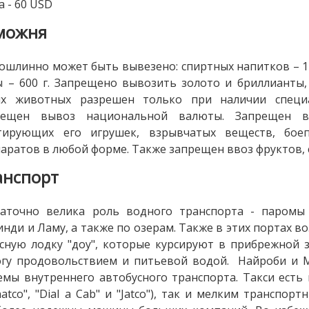
а - 60 USD
можня
ошлинно может быть вывезено: спиртных напитков – 1 л,
 – 600 г. Запрещено вывозить золото и бриллианты,
их животных разрешен только при наличии специ
рещен вывоз национальной валюты. Запрещен вв
тирующих его игрушек, взрывчатых веществ, боеп
аратов в любой форме. Также запрещен ввоз фруктов, 
анспорт
таточно велика роль водного транспорта - паромы
нди и Ламу, а также по озерам. Также в этих портах
сную лодку "доу", которые курсируют в прибрежной з
огу продовольствием и питьевой водой. Найроби и 
емы внутреннего автобусного транспорта. Такси ест
natco", "Dial a Cab" и "Jatco"), так и мелким трансп