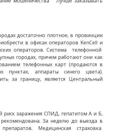
жание мошеничества Лучше заказывать
городах достаточно плотное, в провинции
иобрести в офисах операторов KenCell и
ийских операторов. Система телефонной
рупных городах, причем работают они как
зованием телефонных карт (продаются в
х пунктах, аппараты синего цвета).
ть за границу, является Центральный
риск заражения СПИД, гепатитом А и Б,
 рекомендована. За неделю до выезда в
х препаратов. Медицинская страховка