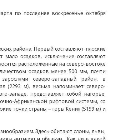
арта по последнее воскресенье октября
ских района. Первый составляют плоские
т мало осадков, исключение составляют
носятся расположенные на северо-востоке
личеством осадков менее 500 мм, почти
 зарослями северо-западный район, в
л (2293 м), весьма напоминает северо-
о-западе, представляет собой нагорье,
очно-Африканской рифтовой системы, со
кие точки страны – горы Кения (5199 м) и
знообразием. Здесь обитают слоны, львы,
виды антилоп и обезьян. Как ни в какой