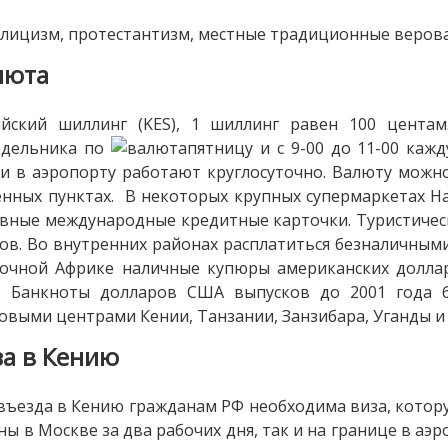
лицизм, протестантизм, местные традиционные верова
люта
ийский шиллинг (KES), 1 шиллинг равен 100 цент
едельника по
пятницу и с 9-00 до 11-00 каж
и в аэропорту работают круглосуточно. Валюту можн
нных пунктах. В некоторых крупных супермаркетах Н
вные международные кредитные карточки. Туристичес
ов. Во внутренних районах расплатиться безналичным
очной Африке наличные купюры американских долла
а. Банкноты долларов США выпусков до 2001 года 
овыми центрами Кении, Танзании, Занзибара, Уганды и
за в Кению
въезда в Кению гражданам РФ необходима виза, котор
ны в Москве за два рабочих дня, так и на границе в аэ