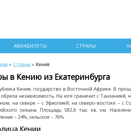
АВИАБИЛЕТЫ
СТРАНЫ
Н
ная
Страны
Кения
ры в Кению из Екатеринбурга
ублика Кения, государство в Восточной Африке. В прош
 обрела независимость. На юге граничит с Танзанией, на
ном, на севере – с Эфиопией, на северо-востоке – с 
йского океана. Площадь 582,6 тыс. кв. км. Населе
ление – 24%, сельское – 76%.
олица Кении