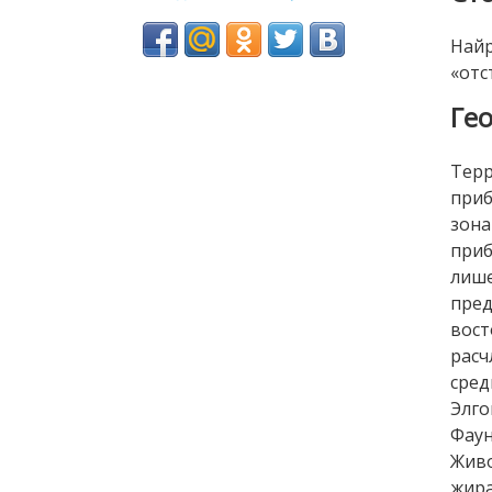
Найр
«отс
Ге
Терр
приб
зона
приб
лиш
пред
вост
расч
сред
Элго
Фау
Живо
жир