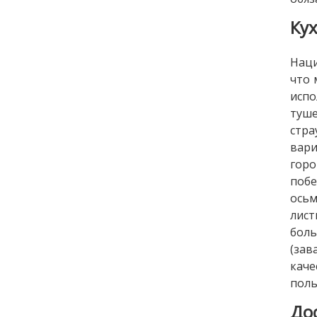
Ку
Наци
что 
испо
туше
стра
вари
горо
побе
осьм
лист
бол
(зав
каче
поль
До