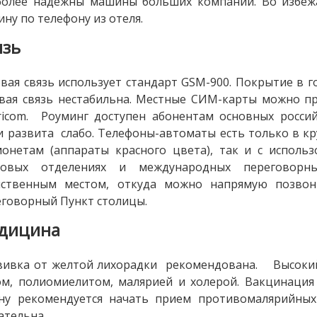
более надежны машины больших компаний. Во избе
ну по телефону из отеля.
язь
вая связь использует стандарт GSM-900. Покрытие в 
вая связь нестабильна. Местные СИМ-карты можно пр
ricom. Роуминг доступен абонентам основных росс
и развита слабо. Телефоны-автоматы есть только в к
онетам (аппараты красного цвета), так и с исполь
товых отделениях и международных переговорны
нственным местом, откуда можно напрямую позвони
говорный Пункт столицы.
дицина
ивка от желтой лихорадки рекомендована. Высокий 
м, полиомиелитом, малярией и холерой. Вакцинация
ану рекомендуется начать прием противомалярийны
ательна.