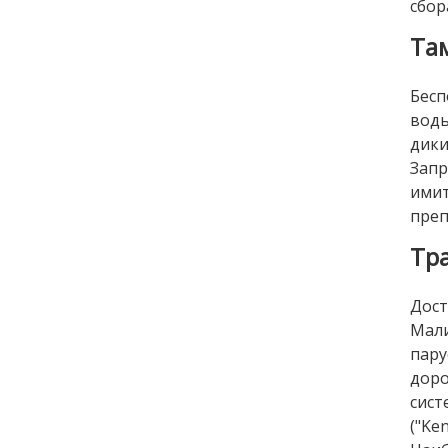
сбор
Та
Бесп
воды
дик
Зап
ими
преп
Тр
Дос
Maли
пару
дор
сист
("Ke