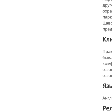
дру
охра
парк
Цав
пред
Кл
Прак
быва
комф
сезо
сезо
Яз
Англ
Ре