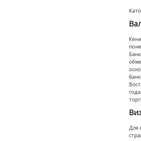
Като
Ва
Кен
пон
Банк
обме
осно
банк
Вост
год
торг
Ви
Для 
стра