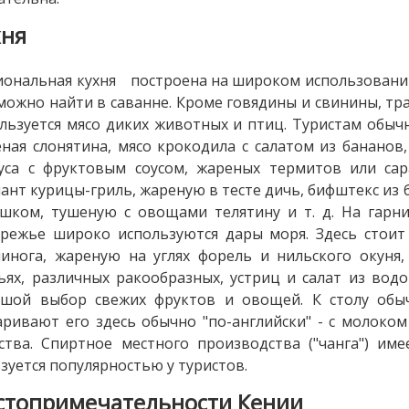
хня
ональная кухня построена на широком использовании 
можно найти в саванне. Кроме говядины и свинины, тр
льзуется мясо диких животных и птиц. Туристам обыч
ная слонятина, мясо крокодила с салатом из бананов
уса с фруктовым соусом, жареных термитов или са
ант курицы-гриль, жареную в тесте дичь, бифштекс из 
шком, тушеную с овощами телятину и т. д. На гарни
режье широко используются дары моря. Здесь стоит 
инога, жареную на углях форель и нильского окуня,
ьях, различных ракообразных, устриц и салат из водо
ьшой выбор свежих фруктов и овощей. К столу обыч
аривают его здесь обычно "по-английски" - с молоко
ства. Спиртное местного производства ("чанга") им
зуется популярностью у туристов.
стопримечательности Кении