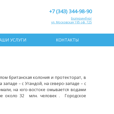
+7 (343) 344-98-90
Екатеринбург
ул. Московская 195 оф. 725
АШИ УСЛУГИ
КОНТАКТЫ
лом британская колония и протекторат, в
 западе – с Угандой, на северо-западе – с
Сомали, на юго-востоке омывается водами
ние около 32 млн. человек . Городское