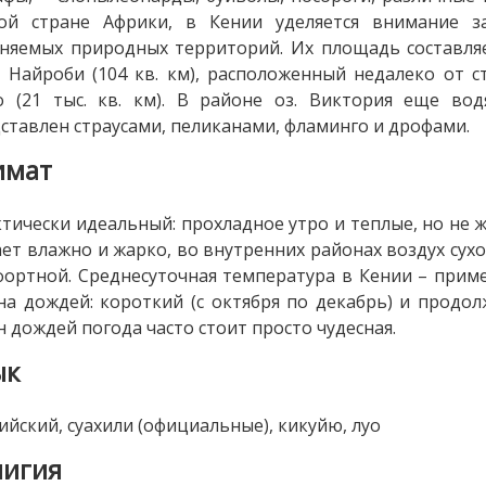
гой стране Африки, в Кении уделяется внимание 
няемых природных территорий. Их площадь составляе
 Найроби (104 кв. км), расположенный недалеко от 
о (21 тыс. кв. км). В районе оз. Виктория еще во
ставлен страусами, пеликанами, фламинго и дрофами.
имат
тически идеальный: прохладное утро и теплые, но не 
ет влажно и жарко, во внутренних районах воздух сухо
ортной. Среднесуточная температура в Кении – пример
на дождей: короткий (с октября по декабрь) и продо
н дождей погода часто стоит просто чудесная.
ык
ийский, суахили (официальные), кикуйю, луо
лигия