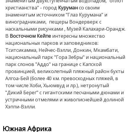
знаменитым двухступенчатым водопадом, "оплот
христианства" - город
Куруман
со своим
знаменитым источником "Глаз Курумана" и
виноградниками, пещеры Вондерверк с
наскальными рисунками , Музей Калахари-Орандж.
В
Восточном Кейпе
интересны множество
национальных парков и заповедников:
Тситсикамма, Нейчес-Вэлли, Донкин, Мкамбати,
национальный парк "Гора Зебры" и национальный
парк слонов "Аддо" на границе с Капской
провинцией, великолепный пляжный район бухты
Алгоа-Бей (более 40 км. превосходных пляжей, в
том числе Хоби, Хьюмвуд и лр.), нетронутый
"Дикий Берег" с гигантскими песчаными дюнами и
устричными отмелями и живописнейшей долиной
Хэппи-Вэлли.
Южная Африка