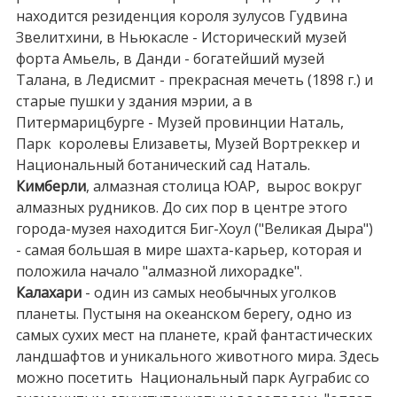
находится резиденция короля зулусов Гудвина
Звелитхини, в Ньюкасле - Исторический музей
форта Амьель, в Данди - богатейший музей
Талана, в Ледисмит - прекрасная мечеть (1898 г.) и
старые пушки у здания мэрии, а в
Питермарицбурге - Музей провинции Наталь,
Парк королевы Елизаветы, Музей Вортреккер и
Национальный ботанический сад Наталь.
Кимберли
, алмазная столица ЮАР, вырос вокруг
алмазных рудников. До сих пор в центре этого
города-музея находится Биг-Хоул ("Великая Дыра")
- самая большая в мире шахта-карьер, которая и
положила начало "алмазной лихорадке".
Калахари
- один из самых необычных уголков
планеты. Пустыня на океанском берегу, одно из
самых сухих мест на планете, край фантастических
ландшафтов и уникального животного мира. Здесь
можно посетить Национальный парк Ауграбис со