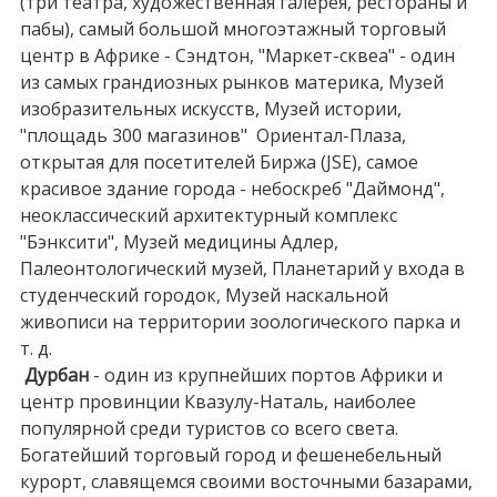
(три театра, художественная галерея, рестораны и
пабы), самый большой многоэтажный торговый
центр в Африке - Сэндтон, "Маркет-сквеа" - один
из самых грандиозных рынков материка, Музей
изобразительных искусств, Музей истории,
"площадь 300 магазинов" Ориентал-Плаза,
открытая для посетителей Биржа (JSE), самое
красивое здание города - небоскреб "Даймонд",
неоклассический архитектурный комплекс
"Бэнксити", Музей медицины Адлер,
Палеонтологический музей, Планетарий у входа в
студенческий городок, Музей наскальной
живописи на территории зоологического парка и
т. д.
Дурбан
- один из крупнейших портов Африки и
центр провинции Квазулу-Наталь, наиболее
популярной среди туристов со всего света.
Богатейший торговый город и фешенебельный
курорт, славящемся своими восточными базарами,