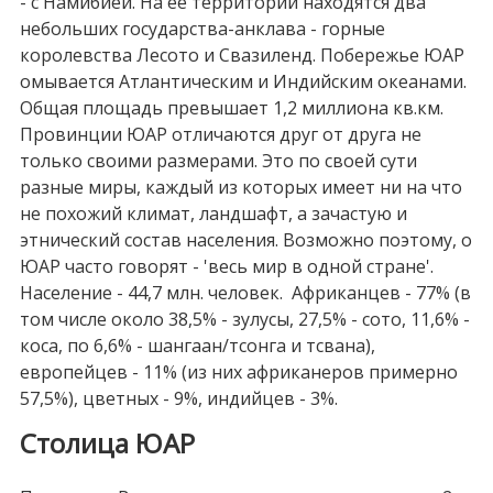
- с Намибией. На ее территории находятся два
небольших государства-анклава - горные
королевства Лесото и Свазиленд. Побережье ЮАР
омывается Атлантическим и Индийским океанами.
Общая площадь превышает 1,2 миллиона кв.км.
Провинции ЮАР отличаются друг от друга не
только своими размерами. Это по своей сути
разные миры, каждый из которых имеет ни на что
не похожий климат, ландшафт, а зачастую и
этнический состав населения. Возможно поэтому, о
ЮАР часто говорят - 'весь мир в одной стране'.
Население - 44,7 млн. человек. Африканцев - 77% (в
том числе около 38,5% - зулусы, 27,5% - сото, 11,6% -
коса, по 6,6% - шангаан/тсонга и тсвана),
европейцев - 11% (из них африканеров примерно
57,5%), цветных - 9%, индийцев - 3%.
Столица ЮАР