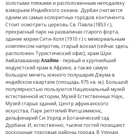
золотыми пляжами и расположенным неподалеку
взморьем Индийского океана. Дурбан считается
одним из самых колоритных городов континента.
Стоит осмотреть церковь Св. Павла (1853 г.),
прекрасный парк на развалинах старого форта,
здание мэрии Сити-Холл (1910 г.) с мемориальным
комплексом напротив, старый вокзал (сейчас здесь
расположен Туристический офис), храм Шри
Амбалаваанар
Алайям
- первый и крупнейший
индуистский храм в Африке, а также самую
большую мечеть южного полушария Джума в
индийском квартале (площадь 975 кв. м.). Большой
популярностью пользуются Национальный музей
естественной истории, Музей Естественных Наук,
Музей старых зданий, Центр африканского
искусства, Парк рептилий Фитцсиммонс,
дельфинарий Си-Уорлд и Ботанический сад
Дурбана. И, естественно, тысячи гостей посещают
роскошные торговые районы города. В Улунди