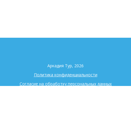
Аркадия Тур, 2026
Политика конфиденциальности
Согласие на обработку персональных данных
+7 (343) 344-98-90
Екатеринбург
ул. Московская 195 оф. 725
Поиск туров
Страны
Визы
Наши услуги
Авиабилеты
Контакты