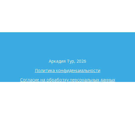
Аркадия Тур, 2026
Политика конфиденциальности
Согласие на обработку персональных данных
+7 (343) 344-98-90
Екатеринбург
ул. Московская 195 оф. 725
Поиск туров
Страны
Визы
Наши услуги
Авиабилеты
Контакты