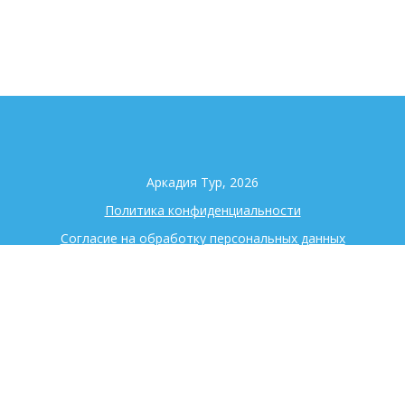
Аркадия Тур, 2026
Политика конфиденциальности
Согласие на обработку персональных данных
+7 (343) 344-98-90
Екатеринбург
ул. Московская 195 оф. 725
Поиск туров
Страны
Визы
Наши услуги
Авиабилеты
Контакты