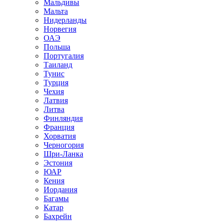
Мальдивы
Мальта
Нидерланды
Норвегия
ОАЭ
Польша
Португалия
Таиланд
Тунис
Турция
Чехия
Латвия
Литва
Финляндия
Франция
Хорватия
Черногория
Шри-Ланка
Эстония
ЮАР
Кения
Иордания
Багамы
Катар
Бахрейн