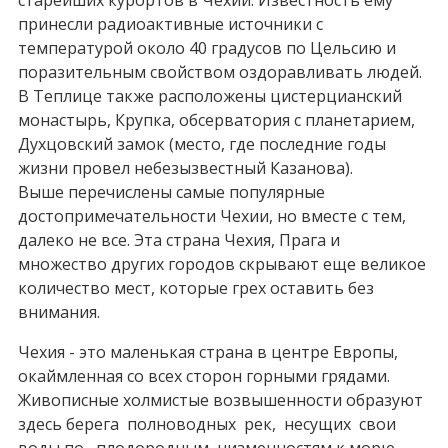
принесли радиоактивные источники с
температурой около 40 градусов по Цельсию и
поразительным свойством оздоравливать людей.
В Теплице также расположены цистерцианский
монастырь, Крупка, обсерватория с планетарием,
Духцовский замок (место, где последние годы
жизни провел небезызвестный Казанова).
Выше перечислены самые популярные
достопримечательности Чехии, но вместе с тем,
далеко не все. Эта страна Чехия, Прага и
множество других городов скрывают еще великое
количество мест, которые грех оставить без
внимания.
Чехия - это маленькая страна в центре Европы,
окаймленная со всех сторон горными грядами.
Живописные холмистые возвышенности образуют
здесь берега полноводных рек, несущих свои
воды по плодородным низменностям к морю.