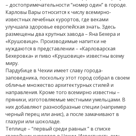
– достопримечательности “номер один” в городе.
Карловы Вары относится к числу всемирно-
известных лечебных курортов, где веками
улучшала здоровье европейская знать. Здесь
размещены два крупных завода – Яна Бехера и
«Крушовице». Производимые напитки не
нуждаются в представлении – «Карловарская
Бехеровка» и пиво «Крушовице» известны всему
миру.
Пардубице в Чехии имеет славу города-
заповедника, поскольку этот город собрал в своем
обличье множество архитектурных стилей и
направления. Кроме того всемирно известны –
пряники, изготовляемые местными умельцами. В
них добавляют разнообразные специи (например
черный перец или анис), а после замачивают в
глазури или шоколаде.
Теплице – “первый среди равных ” в списке
старейших курортов в Чехии. Известность ему