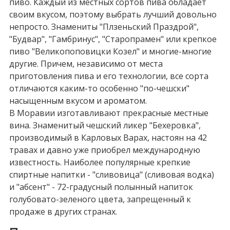
пиво. Каждый из местных сортов пива обладает
своим вкусом, поэтому выбрать лучший довольно
непросто. Знамениты "Плзеньский Праздрой",
"Будвар", "Гамбринус", "Старопрамен" или крепкое
пиво "Великопоповицки Козел" и многие-многие
другие. Причем, независимо от места
приготовления пива и его технологии, все сорта
отличаются каким-то особенно "по-чешски"
насыщенным вкусом и ароматом.
В Моравии изготавливают прекрасные местные
вина. Знаменитый чешский ликер "Бехеровка",
производимый в Карловых Варах, настоян на 42
травах и давно уже приобрел международную
известность. Наиболее популярные крепкие
спиртные напитки - "сливовица" (сливовая водка)
и "абсент" - 72-градусный полынный напиток
голубовато-зеленого цвета, запрещенный к
продаже в других странах.