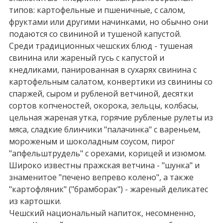
типов: картофельные и пшеничные, с салом,
фруктами или другими начинками, но обычно они
подаются со свининой и тушеной капустой.
Среди традиционных чешских блюд - тушеная
свинина или жареный гусь с капустой и
кнедликами, панированная в сухарях свинина с
картофельным салатом, конвертики из свинины со
спаржей, сыром и рубленой ветчиной, десятки
сортов копченостей, окорока, зельцы, колбасы,
цельная жареная утка, горячие рубленые рулеты из
мяса, сладкие блинчики "палачинка" с вареньем,
мороженым и шоколадным соусом, пирог
"апфельштpyдель" с орехами, корицей и изюмом.
Широко известны пражская ветчина - "шунка" и
знаменитое "печено вепрево колено", а также
"картофляник" ("брамборак") - жареный деликатес
из картошки.
Чешский национальный напиток, несомненно,