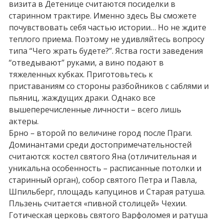
визита в Детенице считаются посиделки в
старинном трактире. Именно здесь Вы сможете
почувствовать себя частью истории… Но не ждите
теплого приема. Поэтому не удивляйтесь вопросу
типа “Чего жрать будете?”. Яства гости заведения
“отведывают” руками, а вино подают в
тяжеленных кубках. Приготовьтесь к
приставаниям со стороны разбойников с саблями и
пьяниц, жаждущих драки. Однако все
вышеперечисленные личности – всего лишь
актеры.
Брно – второй по величине город после Праги.
Доминантами среди достопримечательностей
считаются: костел святого Яна (отличительная и
уникальна особенность – расписанные потолки и
старинный орган), собор святого Петра и Павла,
Шпильберг, площадь капуцинов и Старая ратуша.
Пльзень считается «пивной столицей» Чехии.
Готическая церковь святого Варфоломея и ратуша