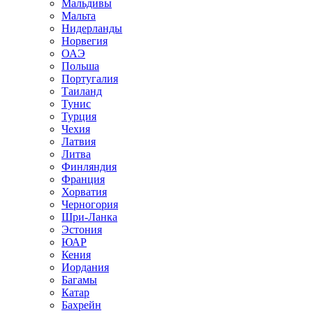
Мальдивы
Мальта
Нидерланды
Норвегия
ОАЭ
Польша
Португалия
Таиланд
Тунис
Турция
Чехия
Латвия
Литва
Финляндия
Франция
Хорватия
Черногория
Шри-Ланка
Эстония
ЮАР
Кения
Иордания
Багамы
Катар
Бахрейн