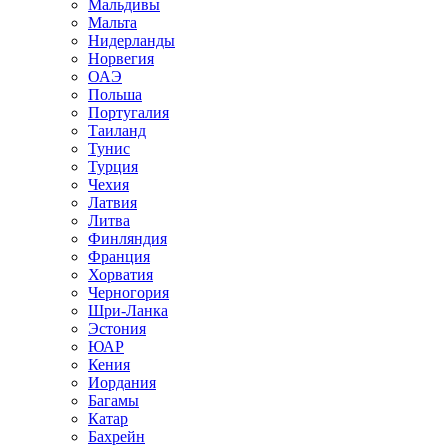
Мальдивы
Мальта
Нидерланды
Норвегия
ОАЭ
Польша
Португалия
Таиланд
Тунис
Турция
Чехия
Латвия
Литва
Финляндия
Франция
Хорватия
Черногория
Шри-Ланка
Эстония
ЮАР
Кения
Иордания
Багамы
Катар
Бахрейн