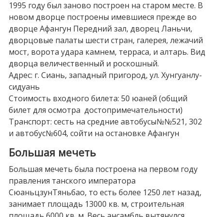
1995 году был заново построен на старом месте. В
новом дворце построены имевшиеся прежде во
дворце Афангун Передний зал, дворец Ланьчи,
дворцовые палаты шести стран, галерея, лежачий
мост, ворота удара камнем, терраса, и алтарь. Вид
дворца величественный и роскошный.
Адрес: г. Сиань, западный пригород, ул. Хунгуанлу-
сидуань
Стоимость входного билета: 50 юаней (общий
билет для осмотра достопримечательности)
Транспорт: сесть на средние автобусы№№521, 302
и автобус№604, сойти на остановке Афангун
Большая мечеть
Большая мечеть была построена на первом году
правления танского императора
СюаньцзунТяньбао, то есть более 1250 лет назад,
занимает площадь 13000 кв. м, строительная
площадь 6000 кв. м. Весь ансамбль вытянулся