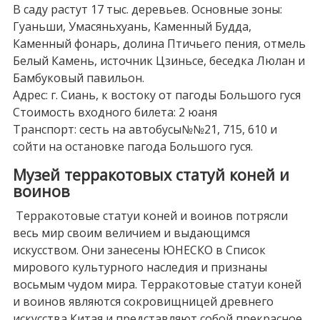
В саду растут 17 тыс. деревьев. Основные зоны:
Гуаньши, Умасяньхуань, Каменный Будда,
Каменный фонарь, долина Птичьего пения, отмель
Белый Камень, источник Цзиньсе, беседка Люлан и
Бамбуковый павильон.
Адрес: г. Сиань, к востоку от пагоды Большого гуся
Стоимость входного билета: 2 юаня
Транспорт: сесть на автобусы№№21, 715, 610 и
сойти на остановке пагода Большого гуся.
Музей терракотовых статуй коней и
воинов
Терракотовые статуи коней и воинов потрясли
весь мир своим величием и выдающимся
искусством. Они занесены ЮНЕСКО в Список
мирового культурного наследия и признаны
восьмым чудом мира. Терракотовые статуи коней
и воинов являются сокровищницей древнего
искусства Китая и представляют собой прекрасное