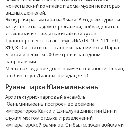
монастырский комплекс и дома-музеи некоторых
видных деятелей.
Экскурсия рассчитана на 3 часа. В ходе ее туристы
могут посетить дом горожанина, побеседовать с
хозяевами и отведать китайской кухни.
Транспорт: сесть на автобусы№№13, 107, 111, 701,
810, 820 и сойти на остановке задний вход Парка
Бэйхай и пешком 200 метров в западном
направлении.
Местонахождение достопримечательности: Пекин,
р-н Сичэн, ул. Дианьмэньсидацзе, 26
Руины парка Юаньминъюань
Архитектурно-парковый ансамбль
Юаньминъюань построен во времена
императоров Канси и Цяньлуна династии Цин и
служил местом отдыха и развлечений
императорской фамилии. Он был сожжен войсками