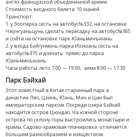
англо-французской объединенной армии.
Стоимость входного билета: 10 юаней.
Транспорт:
1. у Зоопарка сесть на автобус№332, на остановке
Чжунгуаньцунь сделать пересадку на автобус№365
и сойти на остановке парк Юаньминъюань.
2. у входа Бэйгунмэнь парка Ихэюань сесть на
автобус№375 и доехать прямо до парка
Юаньминъюань.
Часы работы: лето 7.00 — 19.00, зима 8.00 — 17.30
Парк Бэйхай
Этот известный в Китае старинный парк в
династии Ляо, Цзинь, Юань, Мин и Цин был
императорским парком. Посреди озера Бэйхай
находится остров Цюндао. На южной стороне
острова по склону горы выстроились монастыри и
храмы. Садово-храмовая планировка отличается
большим разнообразием и изяществом.