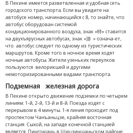
В Пекине имеется разветвленная и удобная сеть
городского транспорта. Если вы увидите на
автобусе номер, начинающийся с 8, то знайте, что
автобус оборудован системой
кондиционированного воздуха, знак «特» ставится
на двухъярусных автобусах, знак «游 » означа-ет,
что автобус следует по одному из туристических
маршрутов. Кроме того в ночное время ходят
ночные автобусы. Жители узеньких переулков
пользуются велорикшей и другими
немоторизированными видами транспорта.
Подземная железная дорога
В Пекине открыто движение подземки по четырем
линиям: 1-й, 2-й, 13-й и 8-й. Поезда ходят с
перерывом в 4 минуты. 1-я линия проходит под
проспектом Чанъаньцзе, крайняя восточная
станция Сыхой, на западе конечной станцией
является Пингоюань в Шицзиншаньском районе.