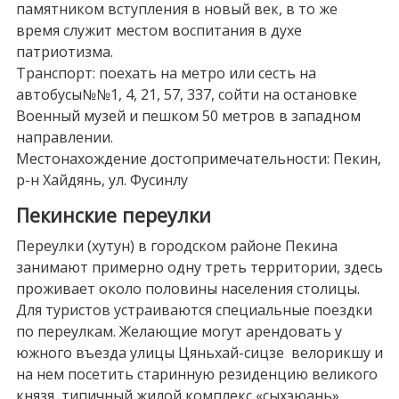
памятником вступления в новый век, в то же
время служит местом воспитания в духе
патриотизма.
Транспорт: поехать на метро или сесть на
автобусы№№1, 4, 21, 57, 337, сойти на остановке
Военный музей и пешком 50 метров в западном
направлении.
Местонахождение достопримечательности: Пекин,
р-н Хайдянь, ул. Фусинлу
Пекинские переулки
Переулки (хутун) в городском районе Пекина
занимают примерно одну треть территории, здесь
проживает около половины населения столицы.
Для туристов устраиваются специальные поездки
по переулкам. Желающие могут арендовать у
южного въезда улицы Цяньхай-сицзе велорикшу и
на нем посетить старинную резиденцию великого
князя, типичный жилой комплекс «сыхэюань»,