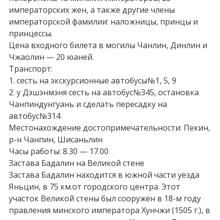
императорских жен, а также другие члены
императорской фамилии: наложницы, принцы и
принцессы.
Цена входного билета в могилы Чанлин, Динлин и
Чжаолин — 20 юаней.
Транспорт:
1. сесть на экскурсионные автобусы№1, 5, 9
2. у Дэшэнмэня сесть на автобус№345, остановка
Чанпиндунгуань и сделать пересадку на
автобус№314
Местонахождение достопримечательности: Пекин,
р-н Чанпин, Шисаньлин
Часы работы: 8.30 — 17.00
Застава Бадалин на Великой стене
Застава Бадалин находится в южной части уезда
Яньцин, в 75 км.от городского центра. Этот
участок Великой стены был сооружен в 18-м году
правления минского императора Хунчжи (1505 г.), в