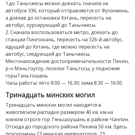
1.до Таньчжесы можно доехать сначала на
автобусе 336, который отправляется от Фучэнмэнь,
а доехав до остановки Хэтань, пересесть на
автобус, курсирующий до Таньчжесы.
2. Сначала воспользоваться метро, доехать до
станции Пингоюань, пересесть на 326-й автобус,
идущий до Хэтань, где можно пересесть на
автобус, следующий до Таньчжесы.
Местонахождение достопримечательности: Пекин,
р-н Мэньтоугоу, поселок Таньтосы, у подножия
горыТаньтошань
Часы работы: лето 8.00 — 16.30; зима 8.30 — 16.00
Тринадцать минских могил
Тринадцать минских могил находятся в
живописном распадке размером 40 кв. км.на
южном отроге гор Тяньшоушань в районе Чанпин.
Отсюда до городского района Пекина 50 км. Здесь
похоронены 13 минских императоров, 23