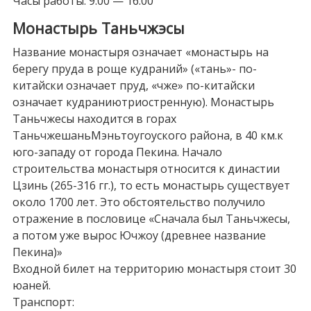
Часы работы: 9.00 — 16.00
Монастырь Таньчжэсы
Название монастыря означает «монастырь на
берегу пруда в роще кудраний» («тань»- по-
китайски означает пруд, «чже» по-китайски
означает кудраниютриостренную). Монастырь
Таньчжесы находится в горах
ТаньчжешаньМэньтоугоуского района, в 40 км.к
юго-западу от города Пекина. Начало
строительства монастыря относится к династии
Цзинь (265-316 гг.), то есть монастырь существует
около 1700 лет. Это обстоятельство получило
отражение в пословице «Сначала был Таньчжесы,
а потом уже вырос Ючжоу (древнее название
Пекина)»
Входной билет на территорию монастыря стоит 30
юаней.
Транспорт: