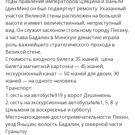
годы правления императоров Цзяцина и Ваньли
(дин.Мин) он был подвергнут ремонту. Указанный
участок Великой стены расположен на большой
высоте и имеет величественный, неприступный
вид. Он служил заслоном стольному городу Пекину,
а застава Бадалин в Минскую династию играла
роль важнейшего стратегического прохода в
Великой стене.
Стоимость входного билета: 35 юаней, цена
билета магнитной карточки — 45 юаней,
экскурсионный канат — 50 юаней для двоих, 30
юаней — на одного человека.
Транспорт:
1. сесть на автобус№919 у ворот Дэшэнмэнь
2. сесть на экскурсионные автобусы№№1, 5, 8 у
Цяньмэня (в воскресенье и субботу)
Местонахождение достопримечательности: Пекин,
уезд Яньцин, волость Бадалин, у северной части
Гуаньгоу.